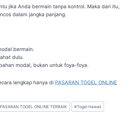
u jika Anda bermain tanpa kontrol. Maka dari itu,
oncos dalam jangka panjang.
modal bermain.
rahat dulu.
ahan modal, bukan untuk foya-foya.
 secara lengkap hanya di
PASARAN TOGEL ONLINE
#
PASARAN TOGEL ONLINE TERBAIK
#
Togel Hawaii