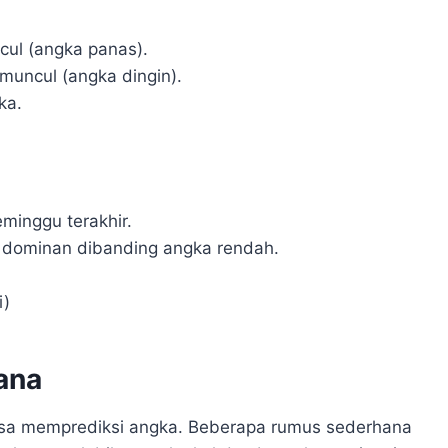
cul (angka panas).
muncul (angka dingin).
ka.
minggu terakhir.
ih dominan dibanding angka rendah.
i)
ana
bisa memprediksi angka. Beberapa rumus sederhana