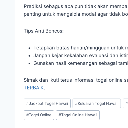
Prediksi sebagus apa pun tidak akan membant
penting untuk mengelola modal agar tidak b
Tips Anti Boncos:
Tetapkan batas harian/mingguan untuk 
Jangan kejar kekalahan evaluasi dan isti
Gunakan hasil kemenangan sebagai tamb
Simak dan ikuti terus informasi togel online
TERBAIK
.
Post
#
Jackpot Togel Hawaii
#
Keluaran Togel Hawaii
Tags:
#
Togel Online
#
Togel Online Hawaii