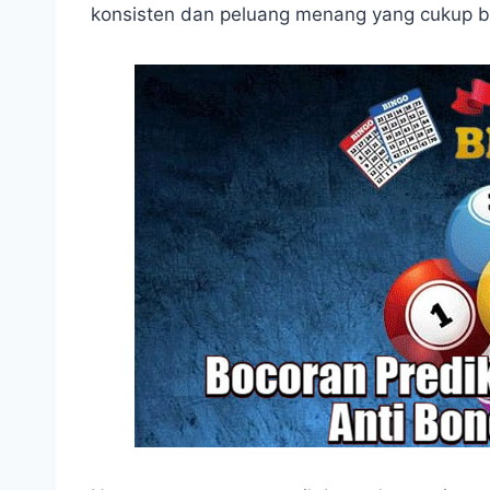
t
e
s
e
p
e
r
konsisten dan peluang menang yang cukup b
s
b
e
g
e
e
A
o
n
r
p
o
g
a
p
k
e
m
r