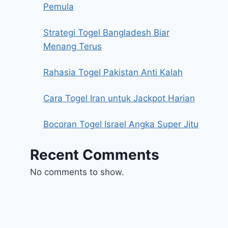
Pemula
Strategi Togel Bangladesh Biar
Menang Terus
Rahasia Togel Pakistan Anti Kalah
Cara Togel Iran untuk Jackpot Harian
Bocoran Togel Israel Angka Super Jitu
Recent Comments
No comments to show.