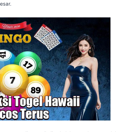
esar.