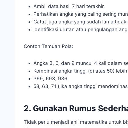
Ambil data hasil 7 hari terakhir.
Perhatikan angka yang paling sering mun
Catat juga angka yang sudah lama tidak 
Identifikasi urutan atau pengulangan ang
Contoh Temuan Pola:
Angka 3, 6, dan 9 muncul 4 kali dalam se
Kombinasi angka tinggi (di atas 50) leb
369, 693, 936
58, 63, 71 (jika angka tinggi mendominas
2. Gunakan Rumus Sederh
Tidak perlu menjadi ahli matematika untuk 