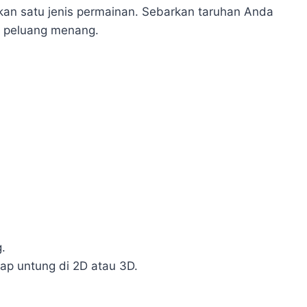
lkan satu jenis permainan. Sebarkan taruhan Anda
k peluang menang.
.
tap untung di 2D atau 3D.