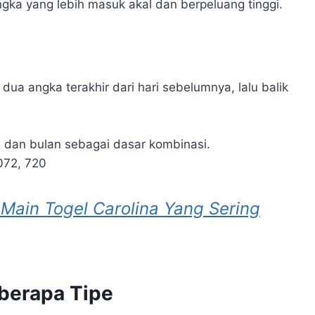
a yang lebih masuk akal dan berpeluang tinggi.
ua angka terakhir dari hari sebelumnya, lalu balik
l dan bulan sebagai dasar kombinasi.
072, 720
Main Togel Carolina Yang Sering
eberapa Tipe