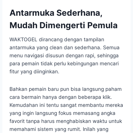
Antarmuka Sederhana,
Mudah Dimengerti Pemula
WAKTOGEL dirancang dengan tampilan
antarmuka yang clean dan sederhana. Semua
menu navigasi disusun dengan rapi, sehingga
para pemain tidak perlu kebingungan mencari
fitur yang diinginkan.
Bahkan pemain baru pun bisa langsung paham
cara bermain hanya dengan beberapa klik.
Kemudahan ini tentu sangat membantu mereka
yang ingin langsung fokus memasang angka
favorit tanpa harus menghabiskan waktu untuk
memahami sistem yang rumit. Inilah yang