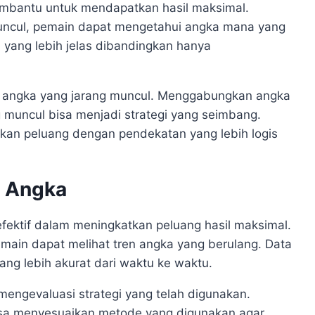
 membantu untuk mendapatkan hasil maksimal.
uncul, pemain dapat mengetahui angka mana yang
 yang lebih jelas dibandingkan hanya
an angka yang jarang muncul. Menggabungkan angka
 muncul bisa menjadi strategi yang seimbang.
an peluang dengan pendekatan yang lebih logis
n Angka
fektif dalam meningkatkan peluang hasil maksimal.
emain dapat melihat tren angka yang berulang. Data
ang lebih akurat dari waktu ke waktu.
mengevaluasi strategi yang telah digunakan.
isa menyesuaikan metode yang digunakan agar