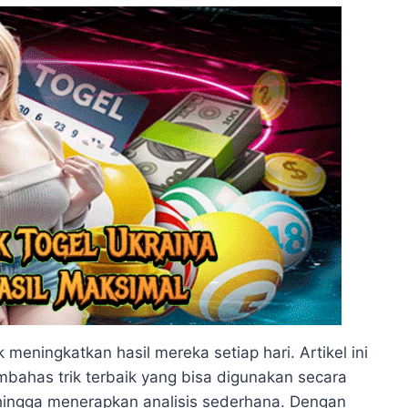
eningkatkan hasil mereka setiap hari. Artikel ini
ahas trik terbaik yang bisa digunakan secara
hingga menerapkan analisis sederhana. Dengan