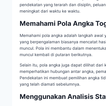
pendekatan yang terarah dan disiplin, pelua
meningkat dari waktu ke waktu.
Memahami Pola Angka Tog
Memahami pola angka adalah langkah awal y
yang berpengalaman biasanya mencatat has
muncul. Pola ini membantu dalam menentukan
muncul kembali di putaran berikutnya.
Selain itu, pola angka juga dapat dilihat da
memperhatikan hubungan antar angka, pemain
Pendekatan ini membuat pemilihan angka tida
yang telah diamati sebelumnya.
Menggunakan Analisis Sta