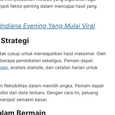
njadi faktor penting dalam mencapai hasil yang
Indiana Evening Yang Mulai Viral
Strategi
tidak cukup untuk mendapatkan hasil maksimal. Oleh
eberapa pendekatan sekaligus. Pemain dapat
ogel
, analisis statistik, dan catatan harian untuk
an fleksibilitas dalam memilih angka. Pemain dapat
isi dan data terbaru. Dengan cara ini, peluang
menjadi semakin besar.
Dalam Bermain