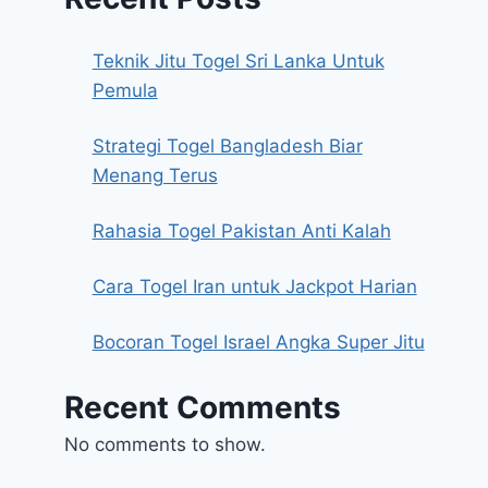
Teknik Jitu Togel Sri Lanka Untuk
Pemula
Strategi Togel Bangladesh Biar
Menang Terus
Rahasia Togel Pakistan Anti Kalah
Cara Togel Iran untuk Jackpot Harian
Bocoran Togel Israel Angka Super Jitu
Recent Comments
No comments to show.