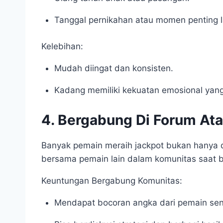
Tanggal pernikahan atau momen penting l
Kelebihan:
Mudah diingat dan konsisten.
Kadang memiliki kekuatan emosional yang
4. Bergabung Di Forum Ata
Banyak pemain meraih jackpot bukan hanya dari
bersama pemain lain dalam komunitas saat 
Keuntungan Bergabung Komunitas:
Mendapat bocoran angka dari pemain seni