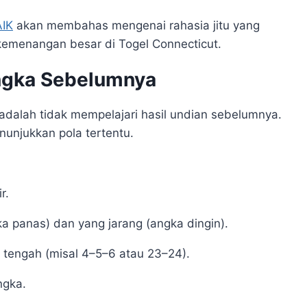
IK
akan membahas mengenai rahasia jitu yang
kemenangan besar di Togel Connecticut.
 Angka Sebelumnya
adalah tidak mempelajari hasil undian sebelumnya.
unjukkan pola tertentu.
r.
ka panas) dan yang jarang (angka dingin).
 tengah (misal 4–5–6 atau 23–24).
ngka.