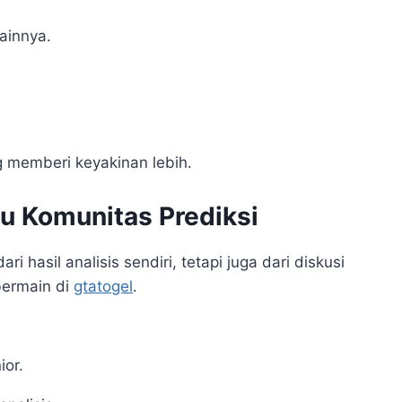
ainnya.
 memberi keyakinan lebih.
u Komunitas Prediksi
 hasil analisis sendiri, tetapi juga dari diskusi
bermain di
gtatogel
.
or.