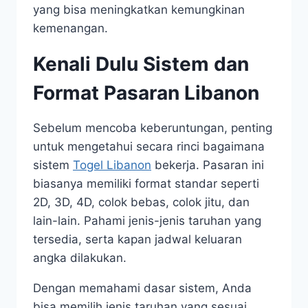
yang bisa meningkatkan kemungkinan
kemenangan.
Kenali Dulu Sistem dan
Format Pasaran Libanon
Sebelum mencoba keberuntungan, penting
untuk mengetahui secara rinci bagaimana
sistem
Togel Libanon
bekerja. Pasaran ini
biasanya memiliki format standar seperti
2D, 3D, 4D, colok bebas, colok jitu, dan
lain-lain. Pahami jenis-jenis taruhan yang
tersedia, serta kapan jadwal keluaran
angka dilakukan.
Dengan memahami dasar sistem, Anda
bisa memilih jenis taruhan yang sesuai