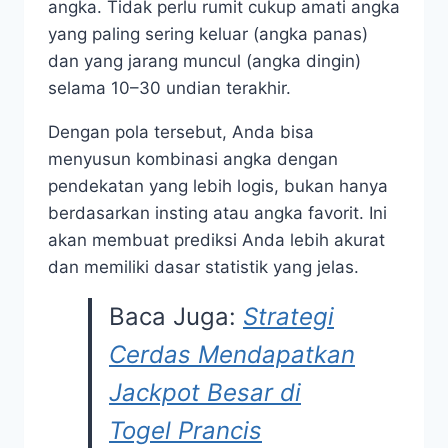
angka. Tidak perlu rumit cukup amati angka
yang paling sering keluar (angka panas)
dan yang jarang muncul (angka dingin)
selama 10–30 undian terakhir.
Dengan pola tersebut, Anda bisa
menyusun kombinasi angka dengan
pendekatan yang lebih logis, bukan hanya
berdasarkan insting atau angka favorit. Ini
akan membuat prediksi Anda lebih akurat
dan memiliki dasar statistik yang jelas.
Baca Juga:
Strategi
Cerdas Mendapatkan
Jackpot Besar di
Togel Prancis