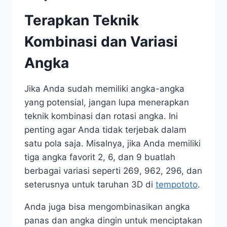
Terapkan Teknik
Kombinasi dan Variasi
Angka
Jika Anda sudah memiliki angka-angka
yang potensial, jangan lupa menerapkan
teknik kombinasi dan rotasi angka. Ini
penting agar Anda tidak terjebak dalam
satu pola saja. Misalnya, jika Anda memiliki
tiga angka favorit 2, 6, dan 9 buatlah
berbagai variasi seperti 269, 962, 296, dan
seterusnya untuk taruhan 3D di
tempototo
.
Anda juga bisa mengombinasikan angka
panas dan angka dingin untuk menciptakan