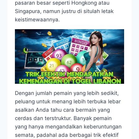
pasaran besar seperti Hongkong atau
Singapura, namun justru di situlah letak
keistimewaannya.
Dengan jumlah pemain yang lebih sedikit,
peluang untuk menang lebih terbuka lebar
asalkan Anda tahu cara bermain yang
cerdas dan terstruktur. Banyak pemain
yang hanya mengandalkan keberuntungan
semata, padahal ada berbagai trik efektif