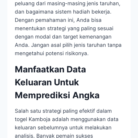
peluang dari masing-masing jenis taruhan,
dan bagaimana sistem hadiah bekerja.
Dengan pemahaman ini, Anda bisa
menentukan strategi yang paling sesuai
dengan modal dan target kemenangan
Anda. Jangan asal pilih jenis taruhan tanpa
mengetahui potensi risikonya.
Manfaatkan Data
Keluaran Untuk
Memprediksi Angka
Salah satu strategi paling efektif dalam
togel Kamboja adalah menggunakan data
keluaran sebelumnya untuk melakukan
analisis. Banyak pemain sukses