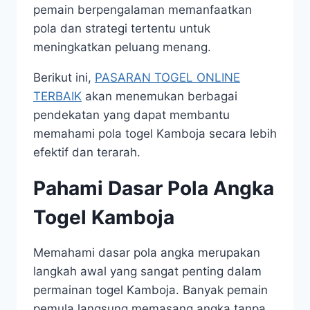
pemain berpengalaman memanfaatkan
pola dan strategi tertentu untuk
meningkatkan peluang menang.
Berikut ini,
PASARAN TOGEL ONLINE
TERBAIK
akan menemukan berbagai
pendekatan yang dapat membantu
memahami pola togel Kamboja secara lebih
efektif dan terarah.
Pahami Dasar Pola Angka
Togel Kamboja
Memahami dasar pola angka merupakan
langkah awal yang sangat penting dalam
permainan togel Kamboja. Banyak pemain
pemula langsung memasang angka tanpa