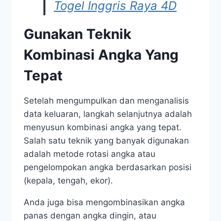
Togel Inggris Raya 4D
Gunakan Teknik
Kombinasi Angka Yang
Tepat
Setelah mengumpulkan dan menganalisis
data keluaran, langkah selanjutnya adalah
menyusun kombinasi angka yang tepat.
Salah satu teknik yang banyak digunakan
adalah metode rotasi angka atau
pengelompokan angka berdasarkan posisi
(kepala, tengah, ekor).
Anda juga bisa mengombinasikan angka
panas dengan angka dingin, atau