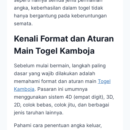
angka, keberhasilan dalam togel tidak
hanya bergantung pada keberuntungan
semata.
Kenali Format dan Aturan
Main Togel Kamboja
Sebelum mulai bermain, langkah paling
dasar yang wajib dilakukan adalah
memahami format dan aturan main
Togel
Kamboja
. Pasaran ini umumnya
menggunakan sistem 4D (empat digit), 3D,
2D, colok bebas, colok jitu, dan berbagai
jenis taruhan lainnya.
Pahami cara penentuan angka keluar,