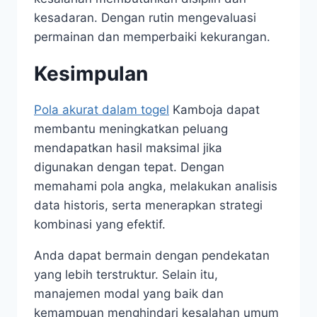
kesadaran. Dengan rutin mengevaluasi
permainan dan memperbaiki kekurangan.
Kesimpulan
Pola akurat dalam togel
Kamboja dapat
membantu meningkatkan peluang
mendapatkan hasil maksimal jika
digunakan dengan tepat. Dengan
memahami pola angka, melakukan analisis
data historis, serta menerapkan strategi
kombinasi yang efektif.
Anda dapat bermain dengan pendekatan
yang lebih terstruktur. Selain itu,
manajemen modal yang baik dan
kemampuan menghindari kesalahan umum