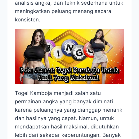
analisis angka, dan teknik sederhana untuk
meningkatkan peluang menang secara
konsisten.
Togel Kamboja menjadi salah satu
permainan angka yang banyak diminati
karena peluangnya yang dianggap menarik
dan hasilnya yang cepat. Namun, untuk
mendapatkan hasil maksimal, dibutuhkan
lebih dari sekadar keberuntungan. Banyak