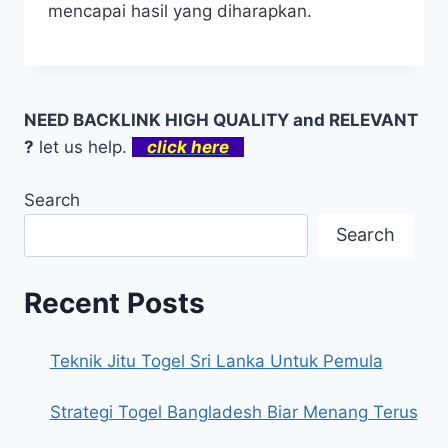
mencapai hasil yang diharapkan.
NEED BACKLINK HIGH QUALITY and RELEVANT
?
let us help.
click here
Search
Search
Recent Posts
Teknik Jitu Togel Sri Lanka Untuk Pemula
Strategi Togel Bangladesh Biar Menang Terus