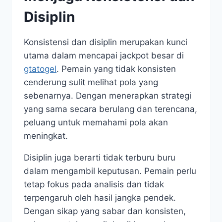
Disiplin
Konsistensi dan disiplin merupakan kunci
utama dalam mencapai jackpot besar di
gtatogel
. Pemain yang tidak konsisten
cenderung sulit melihat pola yang
sebenarnya. Dengan menerapkan strategi
yang sama secara berulang dan terencana,
peluang untuk memahami pola akan
meningkat.
Disiplin juga berarti tidak terburu buru
dalam mengambil keputusan. Pemain perlu
tetap fokus pada analisis dan tidak
terpengaruh oleh hasil jangka pendek.
Dengan sikap yang sabar dan konsisten,