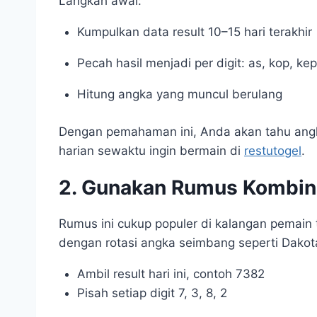
Langkah awal:
Kumpulkan data result 10–15 hari terakhir
Pecah hasil menjadi per digit: as, kop, kep
Hitung angka yang muncul berulang
Dengan pemahaman ini, Anda akan tahu angk
harian sewaktu ingin bermain di
restutogel
.
2. Gunakan Rumus Kombin
Rumus ini cukup populer di kalangan pemain to
dengan rotasi angka seimbang seperti Dakot
Ambil result hari ini, contoh 7382
Pisah setiap digit 7, 3, 8, 2