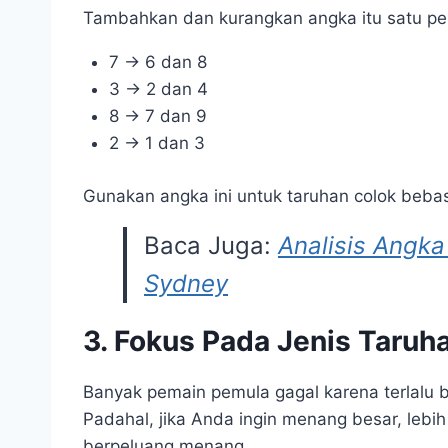
Tambahkan dan kurangkan angka itu satu per
7 → 6 dan 8
3 → 2 dan 4
8 → 7 dan 9
2 → 1 dan 3
Gunakan angka ini untuk taruhan colok bebas
Baca Juga:
Analisis Angk
Sydney
3. Fokus Pada Jenis Taruh
Banyak pemain pemula gagal karena terlalu b
Padahal, jika Anda ingin menang besar, lebih
berpeluang menang.