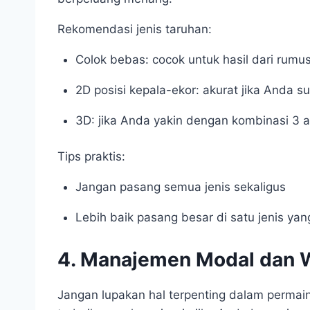
Rekomendasi jenis taruhan:
Colok bebas: cocok untuk hasil dari rumu
2D posisi kepala-ekor: akurat jika Anda 
3D: jika Anda yakin dengan kombinasi 3 
Tips praktis:
Jangan pasang semua jenis sekaligus
Lebih baik pasang besar di satu jenis yan
4. Manajemen Modal dan 
Jangan lupakan hal terpenting dalam permai