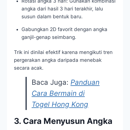
Rotasi angka 3 hari: Gunakan kombinasi
angka dari hasil 3 hari terakhir, lalu
susun dalam bentuk baru.
Gabungkan 2D favorit dengan angka
ganjil-genap seimbang.
Trik ini dinilai efektif karena mengikuti tren
pergerakan angka daripada menebak
secara acak.
Baca Juga:
Panduan
Cara Bermain di
Togel Hong Kong
3. Cara Menyusun Angka