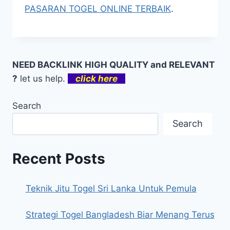
PASARAN TOGEL ONLINE TERBAIK
.
NEED BACKLINK HIGH QUALITY and RELEVANT
?
let us help.
click here
Search
Search
Recent Posts
Teknik Jitu Togel Sri Lanka Untuk Pemula
Strategi Togel Bangladesh Biar Menang Terus