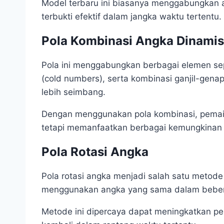
Model terbaru ini biasanya menggabungkan an
terbukti efektif dalam jangka waktu tertentu.
Pola Kombinasi Angka Dinamis
Pola ini menggabungkan berbagai elemen sep
(cold numbers), serta kombinasi ganjil-gena
lebih seimbang.
Dengan menggunakan pola kombinasi, pemain 
tetapi memanfaatkan berbagai kemungkinan
Pola Rotasi Angka
Pola rotasi angka menjadi salah satu metode
menggunakan angka yang sama dalam beberap
Metode ini dipercaya dapat meningkatkan pe