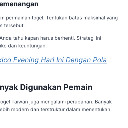
Kemenangan
am permainan togel. Tentukan batas maksimal yang
s tersebut.
Anda tahu kapan harus berhenti. Strategi ini
iko dan keuntungan.
co Evening Hari Ini Dengan Pola
anyak Digunakan Pemain
togel Taiwan juga mengalami perubahan. Banyak
ebih modern dan terstruktur dalam menentukan