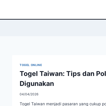
Skip
to
content
TOGEL ONLINE
Togel Taiwan: Tips dan Po
Digunakan
04/04/2026
Togel Taiwan menjadi pasaran yang cukup po