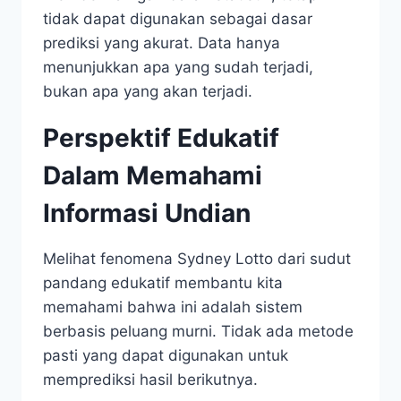
tidak dapat digunakan sebagai dasar
prediksi yang akurat. Data hanya
menunjukkan apa yang sudah terjadi,
bukan apa yang akan terjadi.
Perspektif Edukatif
Dalam Memahami
Informasi Undian
Melihat fenomena Sydney Lotto dari sudut
pandang edukatif membantu kita
memahami bahwa ini adalah sistem
berbasis peluang murni. Tidak ada metode
pasti yang dapat digunakan untuk
memprediksi hasil berikutnya.