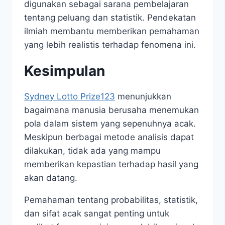
digunakan sebagai sarana pembelajaran
tentang peluang dan statistik. Pendekatan
ilmiah membantu memberikan pemahaman
yang lebih realistis terhadap fenomena ini.
Kesimpulan
Sydney Lotto Prize123
menunjukkan
bagaimana manusia berusaha menemukan
pola dalam sistem yang sepenuhnya acak.
Meskipun berbagai metode analisis dapat
dilakukan, tidak ada yang mampu
memberikan kepastian terhadap hasil yang
akan datang.
Pemahaman tentang probabilitas, statistik,
dan sifat acak sangat penting untuk