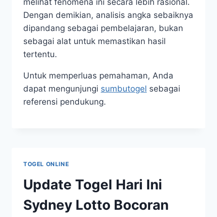
melihat fenomena ini secara lebih rasional.
Dengan demikian, analisis angka sebaiknya
dipandang sebagai pembelajaran, bukan
sebagai alat untuk memastikan hasil
tertentu.
Untuk memperluas pemahaman, Anda
dapat mengunjungi
sumbutogel
sebagai
referensi pendukung.
TOGEL ONLINE
Update Togel Hari Ini
Sydney Lotto Bocoran