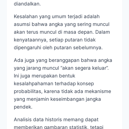
diandalkan.
Kesalahan yang umum terjadi adalah
asumsi bahwa angka yang sering muncul
akan terus muncul di masa depan. Dalam
kenyataannya, setiap putaran tidak
dipengaruhi oleh putaran sebelumnya.
Ada juga yang beranggapan bahwa angka
yang jarang muncul “akan segera keluar”.
Ini juga merupakan bentuk
kesalahpahaman terhadap konsep
probabilitas, karena tidak ada mekanisme
yang menjamin keseimbangan jangka
pendek.
Analisis data historis memang dapat
memberikan gambaran statistik, tetapi