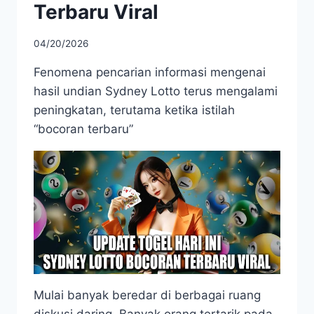
Terbaru Viral
04/20/2026
Fenomena pencarian informasi mengenai
hasil undian Sydney Lotto terus mengalami
peningkatan, terutama ketika istilah
“bocoran terbaru”
Mulai banyak beredar di berbagai ruang
diskusi daring. Banyak orang tertarik pada