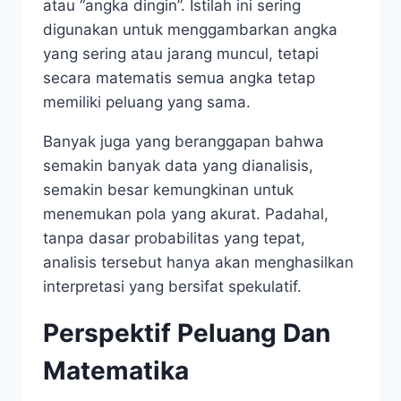
atau “angka dingin”. Istilah ini sering
digunakan untuk menggambarkan angka
yang sering atau jarang muncul, tetapi
secara matematis semua angka tetap
memiliki peluang yang sama.
Banyak juga yang beranggapan bahwa
semakin banyak data yang dianalisis,
semakin besar kemungkinan untuk
menemukan pola yang akurat. Padahal,
tanpa dasar probabilitas yang tepat,
analisis tersebut hanya akan menghasilkan
interpretasi yang bersifat spekulatif.
Perspektif Peluang Dan
Matematika