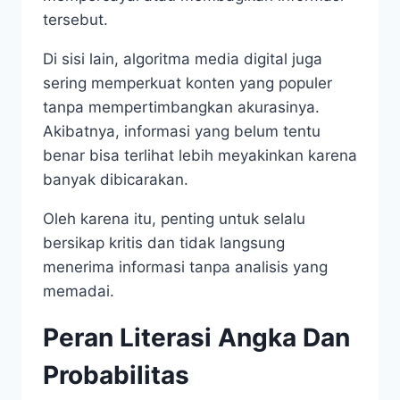
tersebut.
Di sisi lain, algoritma media digital juga
sering memperkuat konten yang populer
tanpa mempertimbangkan akurasinya.
Akibatnya, informasi yang belum tentu
benar bisa terlihat lebih meyakinkan karena
banyak dibicarakan.
Oleh karena itu, penting untuk selalu
bersikap kritis dan tidak langsung
menerima informasi tanpa analisis yang
memadai.
Peran Literasi Angka Dan
Probabilitas