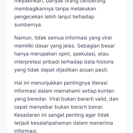
meyakinkan, banyak orang cenderung
membagikannya tanpa melakukan
pengecekan lebih lanjut terhadap
sumbernya.
Namun, tidak semua informasi yang viral
memiliki dasar yang jelas. Sebagian besar
hanya merupakan opini, spekulasi, atau
interpretasi pribadi terhadap data historis
yang tidak dapat dijadikan acuan pasti.
Hal ini menunjukkan pentingnya literasi
informasi dalam memahami setiap konten
yang beredar. Viral bukan berarti valid, dan
cepat menyebar bukan berarti benar.
Kesadaran ini sangat penting agar tidak
terjadi kesalahpahaman dalam menerima
informasi.