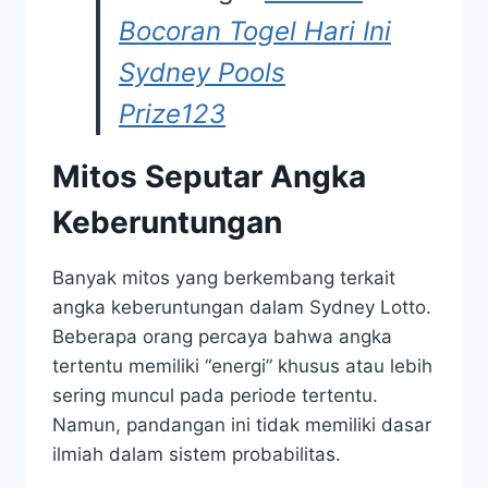
Bocoran Togel Hari Ini
Sydney Pools
Prize123
Mitos Seputar Angka
Keberuntungan
Banyak mitos yang berkembang terkait
angka keberuntungan dalam Sydney Lotto.
Beberapa orang percaya bahwa angka
tertentu memiliki “energi” khusus atau lebih
sering muncul pada periode tertentu.
Namun, pandangan ini tidak memiliki dasar
ilmiah dalam sistem probabilitas.