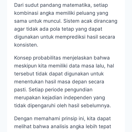
Dari sudut pandang matematika, setiap
kombinasi angka memiliki peluang yang
sama untuk muncul. Sistem acak dirancang
agar tidak ada pola tetap yang dapat
digunakan untuk memprediksi hasil secara
konsisten.
Konsep probabilitas menjelaskan bahwa
meskipun kita memiliki data masa lalu, hal
tersebut tidak dapat digunakan untuk
menentukan hasil masa depan secara
pasti. Setiap periode pengundian
merupakan kejadian independen yang
tidak dipengaruhi oleh hasil sebelumnya.
Dengan memahami prinsip ini, kita dapat
melihat bahwa analisis angka lebih tepat