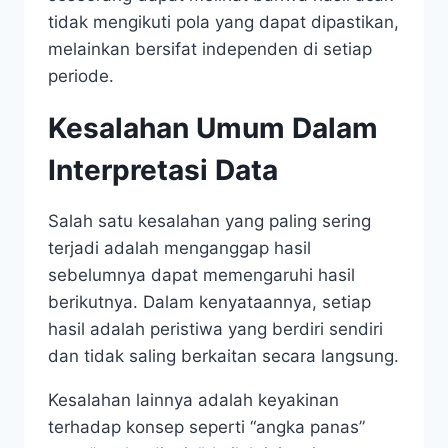
tidak mengikuti pola yang dapat dipastikan,
melainkan bersifat independen di setiap
periode.
Kesalahan Umum Dalam
Interpretasi Data
Salah satu kesalahan yang paling sering
terjadi adalah menganggap hasil
sebelumnya dapat memengaruhi hasil
berikutnya. Dalam kenyataannya, setiap
hasil adalah peristiwa yang berdiri sendiri
dan tidak saling berkaitan secara langsung.
Kesalahan lainnya adalah keyakinan
terhadap konsep seperti “angka panas”