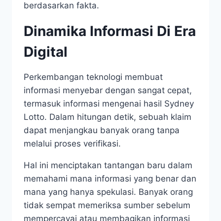
berdasarkan fakta.
Dinamika Informasi Di Era
Digital
Perkembangan teknologi membuat
informasi menyebar dengan sangat cepat,
termasuk informasi mengenai hasil Sydney
Lotto. Dalam hitungan detik, sebuah klaim
dapat menjangkau banyak orang tanpa
melalui proses verifikasi.
Hal ini menciptakan tantangan baru dalam
memahami mana informasi yang benar dan
mana yang hanya spekulasi. Banyak orang
tidak sempat memeriksa sumber sebelum
mempercayai atau membagikan informasi