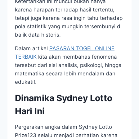
Ketertarikan ini muncul bukan hanya
karena harapan terhadap hasil tertentu,
tetapi juga karena rasa ingin tahu terhadap
pola statistik yang mungkin tersembunyi di
balik data historis.
Dalam artikel
PASARAN TOGEL ONLINE
TERBAIK
kita akan membahas fenomena
tersebut dari sisi analisis, psikologi, hingga
matematika secara lebih mendalam dan
edukatif.
Dinamika Sydney Lotto
Hari Ini
Pergerakan angka dalam Sydney Lotto
Prize123 selalu menjadi perhatian karena