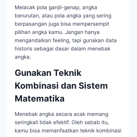
Melacak pola ganjil-genap, angka
berurutan, atau pola angka yang sering
berpasangan juga bisa mempersempit
pilihan angka kamu. Jangan hanya
mengandalkan feeling, tapi gunakan data
historis sebagai dasar dalam menebak
angka.
Gunakan Teknik
Kombinasi dan Sistem
Matematika
Menebak angka secara acak memang
seringkali tidak efektif. Oleh sebab itu,
kamu bisa memanfaatkan teknik kombinasi