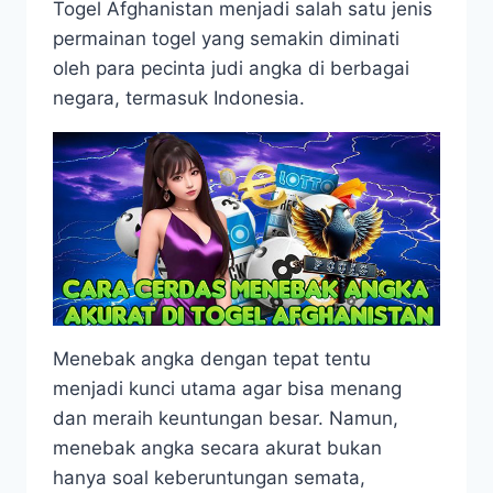
Togel Afghanistan menjadi salah satu jenis
permainan togel yang semakin diminati
oleh para pecinta judi angka di berbagai
negara, termasuk Indonesia.
Menebak angka dengan tepat tentu
menjadi kunci utama agar bisa menang
dan meraih keuntungan besar. Namun,
menebak angka secara akurat bukan
hanya soal keberuntungan semata,