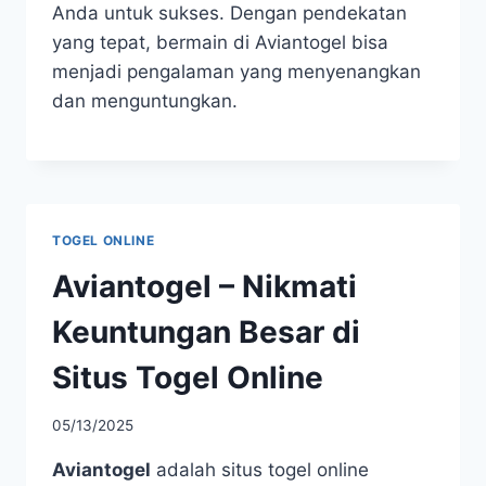
Anda untuk sukses. Dengan pendekatan
yang tepat, bermain di Aviantogel bisa
menjadi pengalaman yang menyenangkan
dan menguntungkan.
TOGEL ONLINE
Aviantogel – Nikmati
Keuntungan Besar di
Situs Togel Online
05/13/2025
Aviantogel
adalah
situs
togel
online