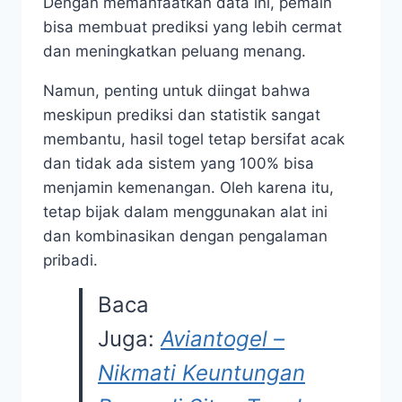
Dengan memanfaatkan data ini, pemain
bisa membuat prediksi yang lebih cermat
dan meningkatkan peluang menang.
Namun, penting untuk diingat bahwa
meskipun prediksi dan statistik sangat
membantu, hasil togel tetap bersifat acak
dan tidak ada sistem yang 100% bisa
menjamin kemenangan. Oleh karena itu,
tetap bijak dalam menggunakan alat ini
dan kombinasikan dengan pengalaman
pribadi.
Baca
Juga:
Aviantogel –
Nikmati Keuntungan