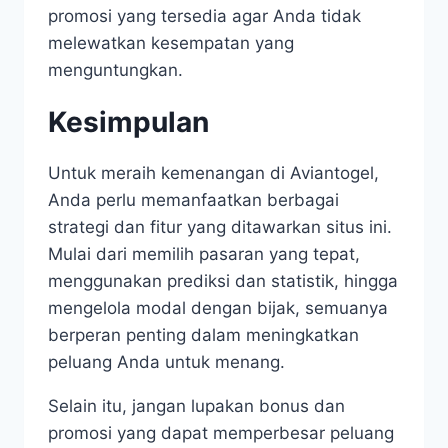
promosi yang tersedia agar Anda tidak
melewatkan kesempatan yang
menguntungkan.
Kesimpulan
Untuk meraih kemenangan di Aviantogel,
Anda perlu memanfaatkan berbagai
strategi dan fitur yang ditawarkan situs ini.
Mulai dari memilih pasaran yang tepat,
menggunakan prediksi dan statistik, hingga
mengelola modal dengan bijak, semuanya
berperan penting dalam meningkatkan
peluang Anda untuk menang.
Selain itu, jangan lupakan bonus dan
promosi yang dapat memperbesar peluang