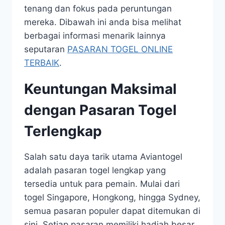
tenang dan fokus pada peruntungan
mereka. Dibawah ini anda bisa melihat
berbagai informasi menarik lainnya
seputaran
PASARAN TOGEL ONLINE
TERBAIK
.
Keuntungan Maksimal
dengan Pasaran Togel
Terlengkap
Salah satu daya tarik utama Aviantogel
adalah pasaran togel lengkap yang
tersedia untuk para pemain. Mulai dari
togel Singapore, Hongkong, hingga Sydney,
semua pasaran populer dapat ditemukan di
sini. Setiap pasaran memiliki hadiah besar