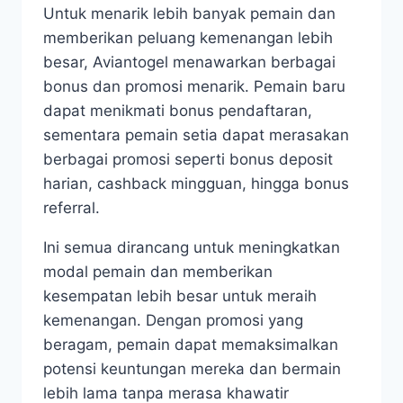
Untuk menarik lebih banyak pemain dan
memberikan peluang kemenangan lebih
besar, Aviantogel menawarkan berbagai
bonus dan promosi menarik. Pemain baru
dapat menikmati bonus pendaftaran,
sementara pemain setia dapat merasakan
berbagai promosi seperti bonus deposit
harian, cashback mingguan, hingga bonus
referral.
Ini semua dirancang untuk meningkatkan
modal pemain dan memberikan
kesempatan lebih besar untuk meraih
kemenangan. Dengan promosi yang
beragam, pemain dapat memaksimalkan
potensi keuntungan mereka dan bermain
lebih lama tanpa merasa khawatir