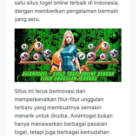
satu situs togel online terbaik di Indonesia,
dengan memberikan pengalaman bermain
yang seru.
Situs ini terus berinovasi dan
memperkenalkan fitur-fitur unggulan
terbaru yang membuatnya semakin
menarik untuk dicoba. Aviantogel bukan
hanya menawarkan berbagai pasaran
togel, tetapi juga berbagai kemudahan