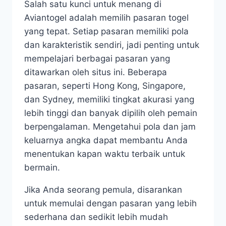
Salah satu kunci untuk menang di
Aviantogel adalah memilih pasaran togel
yang tepat. Setiap pasaran memiliki pola
dan karakteristik sendiri, jadi penting untuk
mempelajari berbagai pasaran yang
ditawarkan oleh situs ini. Beberapa
pasaran, seperti Hong Kong, Singapore,
dan Sydney, memiliki tingkat akurasi yang
lebih tinggi dan banyak dipilih oleh pemain
berpengalaman. Mengetahui pola dan jam
keluarnya angka dapat membantu Anda
menentukan kapan waktu terbaik untuk
bermain.
Jika Anda seorang pemula, disarankan
untuk memulai dengan pasaran yang lebih
sederhana dan sedikit lebih mudah