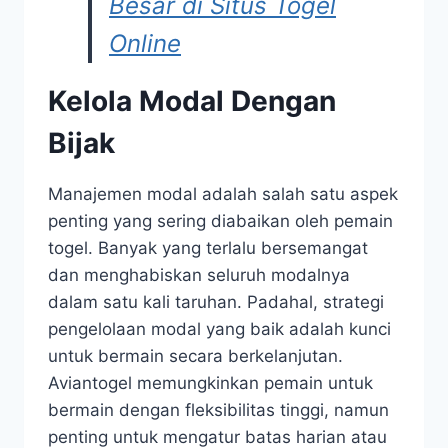
Besar di Situs Togel
Online
Kelola Modal Dengan
Bijak
Manajemen modal adalah salah satu aspek
penting yang sering diabaikan oleh pemain
togel. Banyak yang terlalu bersemangat
dan menghabiskan seluruh modalnya
dalam satu kali taruhan. Padahal, strategi
pengelolaan modal yang baik adalah kunci
untuk bermain secara berkelanjutan.
Aviantogel memungkinkan pemain untuk
bermain dengan fleksibilitas tinggi, namun
penting untuk mengatur batas harian atau