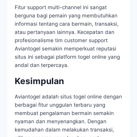
Fitur support multi-channel ini sangat
berguna bagi pemain yang membutuhkan
informasi tentang cara bermain, transaksi,
atau pertanyaan lainnya. Kecepatan dan
profesionalisme tim customer support
Aviantogel semakin memperkuat reputasi
situs ini sebagai platform togel online yang
andal dan terpercaya.
Kesimpulan
Aviantogel adalah situs togel online dengan
berbagai fitur unggulan terbaru yang
membuat pengalaman bermain semakin
nyaman dan menyenangkan. Dengan
kemudahan dalam melakukan transaksi,