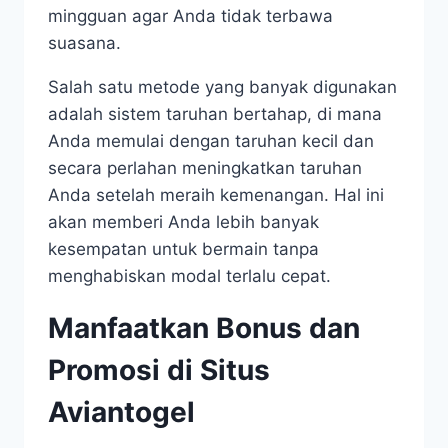
mingguan agar Anda tidak terbawa
suasana.
Salah satu metode yang banyak digunakan
adalah sistem taruhan bertahap, di mana
Anda memulai dengan taruhan kecil dan
secara perlahan meningkatkan taruhan
Anda setelah meraih kemenangan. Hal ini
akan memberi Anda lebih banyak
kesempatan untuk bermain tanpa
menghabiskan modal terlalu cepat.
Manfaatkan Bonus dan
Promosi di Situs
Aviantogel