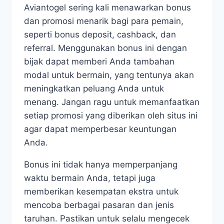
Aviantogel sering kali menawarkan bonus
dan promosi menarik bagi para pemain,
seperti bonus deposit, cashback, dan
referral. Menggunakan bonus ini dengan
bijak dapat memberi Anda tambahan
modal untuk bermain, yang tentunya akan
meningkatkan peluang Anda untuk
menang. Jangan ragu untuk memanfaatkan
setiap promosi yang diberikan oleh situs ini
agar dapat memperbesar keuntungan
Anda.
Bonus ini tidak hanya memperpanjang
waktu bermain Anda, tetapi juga
memberikan kesempatan ekstra untuk
mencoba berbagai pasaran dan jenis
taruhan. Pastikan untuk selalu mengecek