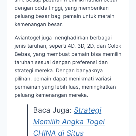
dengan odds tinggi, yang memberikan
peluang besar bagi pemain untuk meraih
kemenangan besar.
Aviantogel juga menghadirkan berbagai
jenis taruhan, seperti 4D, 3D, 2D, dan Colok
Bebas, yang membuat pemain bisa memilih
taruhan sesuai dengan preferensi dan
strategi mereka. Dengan banyaknya
pilihan, pemain dapat menikmati variasi
permainan yang lebih luas, meningkatkan
peluang kemenangan mereka.
Baca Juga:
Strategi
Memilih Angka Togel
CHINA di Situs