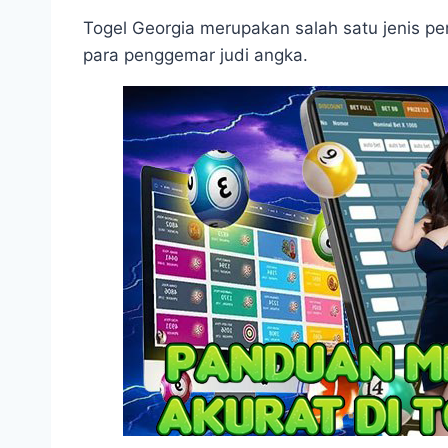
Togel Georgia merupakan salah satu jenis p
para penggemar judi angka.