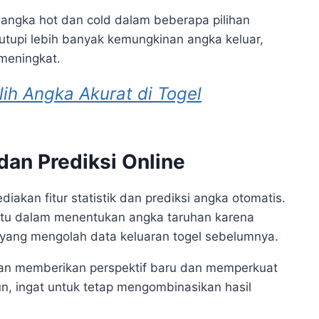
ngka hot dan cold dalam beberapa pilihan
tupi lebih banyak kemungkinan angka keluar,
meningkat.
ih Angka Akurat di Togel
 dan Prediksi Online
diakan fitur statistik dan prediksi angka otomatis.
tu dalam menentukan angka taruhan karena
yang mengolah data keluaran togel sebelumnya.
akan memberikan perspektif baru dan memperkuat
, ingat untuk tetap mengombinasikan hasil