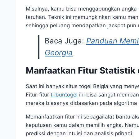
Misalnya, kamu bisa menggabungkan angka-a
taruhan. Teknik ini memungkinkan kamu menu
sehingga peluang mendapatkan jackpot pun 
Baca Juga:
Panduan Memil
Georgia
Manfaatkan Fitur Statistik
Saat ini banyak situs togel Belgia yang menye
Fitur-fitur
tribuntogel
ini bisa sangat memban
mereka biasanya didasarkan pada algoritma 
Memanfaatkan fitur ini sebagai alat bantu 
keputusan kamu dalam memilih angka. Namun
prediksi dengan intuisi dan analisis pribadi.