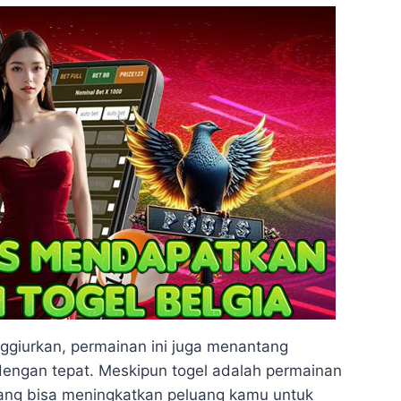
ggiurkan, permainan ini juga menantang
gan tepat. Meskipun togel adalah permainan
yang bisa meningkatkan peluang kamu untuk