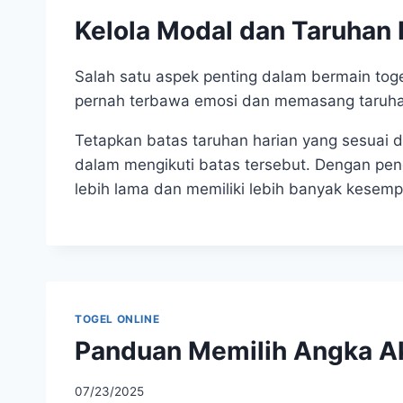
Kelola Modal dan Taruhan 
Salah satu aspek penting dalam bermain tog
pernah terbawa emosi dan memasang taruha
Tetapkan batas taruhan harian yang sesuai 
dalam mengikuti batas tersebut. Dengan pen
lebih lama dan memiliki lebih banyak kesemp
TOGEL ONLINE
Panduan Memilih Angka Ak
07/23/2025