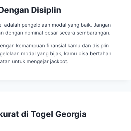
Dengan Disiplin
el adalah pengelolaan modal yang baik. Jangan
n dengan nominal besar secara sembarangan.
dengan kemampuan finansial kamu dan disiplin
gelolaan modal yang bijak, kamu bisa bertahan
atan untuk mengejar jackpot.
urat di Togel Georgia