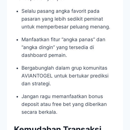
Selalu pasang angka favorit pada
pasaran yang lebih sedikit peminat
untuk memperbesar peluang menang.
Manfaatkan fitur “angka panas” dan
“angka dingin” yang tersedia di
dashboard pemain.
Bergabunglah dalam grup komunitas
AVIANTOGEL untuk bertukar prediksi
dan strategi.
Jangan ragu memanfaatkan bonus
deposit atau free bet yang diberikan
secara berkala.
Kemudahan Transaksi