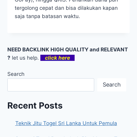
tergolong cepat dan bisa dilakukan kapan
saja tanpa batasan waktu.
NEED BACKLINK HIGH QUALITY and RELEVANT
?
let us help.
click here
Search
Search
Recent Posts
Teknik Jitu Togel Sri Lanka Untuk Pemula