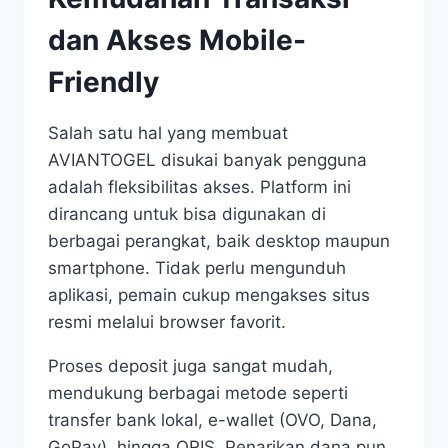
dan Akses Mobile-
Friendly
Salah satu hal yang membuat
AVIANTOGEL disukai banyak pengguna
adalah fleksibilitas akses. Platform ini
dirancang untuk bisa digunakan di
berbagai perangkat, baik desktop maupun
smartphone. Tidak perlu mengunduh
aplikasi, pemain cukup mengakses situs
resmi melalui browser favorit.
Proses deposit juga sangat mudah,
mendukung berbagai metode seperti
transfer bank lokal, e-wallet (OVO, Dana,
GoPay), hingga QRIS. Penarikan dana pun