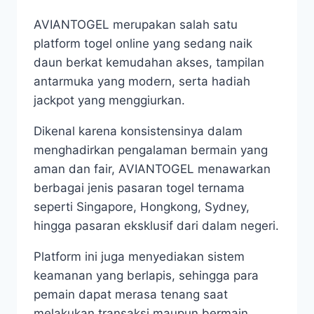
AVIANTOGEL merupakan salah satu
platform togel online yang sedang naik
daun berkat kemudahan akses, tampilan
antarmuka yang modern, serta hadiah
jackpot yang menggiurkan.
Dikenal karena konsistensinya dalam
menghadirkan pengalaman bermain yang
aman dan fair, AVIANTOGEL menawarkan
berbagai jenis pasaran togel ternama
seperti Singapore, Hongkong, Sydney,
hingga pasaran eksklusif dari dalam negeri.
Platform ini juga menyediakan sistem
keamanan yang berlapis, sehingga para
pemain dapat merasa tenang saat
melakukan transaksi maupun bermain