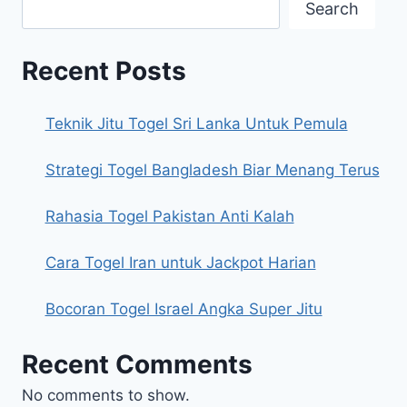
Search
Recent Posts
Teknik Jitu Togel Sri Lanka Untuk Pemula
Strategi Togel Bangladesh Biar Menang Terus
Rahasia Togel Pakistan Anti Kalah
Cara Togel Iran untuk Jackpot Harian
Bocoran Togel Israel Angka Super Jitu
Recent Comments
No comments to show.