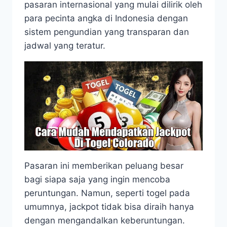
pasaran internasional yang mulai dilirik oleh
para pecinta angka di Indonesia dengan
sistem pengundian yang transparan dan
jadwal yang teratur.
Pasaran ini memberikan peluang besar
bagi siapa saja yang ingin mencoba
peruntungan. Namun, seperti togel pada
umumnya, jackpot tidak bisa diraih hanya
dengan mengandalkan keberuntungan.