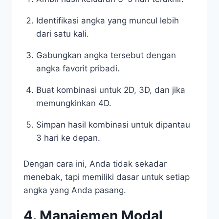
Identifikasi angka yang muncul lebih
dari satu kali.
Gabungkan angka tersebut dengan
angka favorit pribadi.
Buat kombinasi untuk 2D, 3D, dan jika
memungkinkan 4D.
Simpan hasil kombinasi untuk dipantau
3 hari ke depan.
Dengan cara ini, Anda tidak sekadar
menebak, tapi memiliki dasar untuk setiap
angka yang Anda pasang.
4. Manajemen Modal