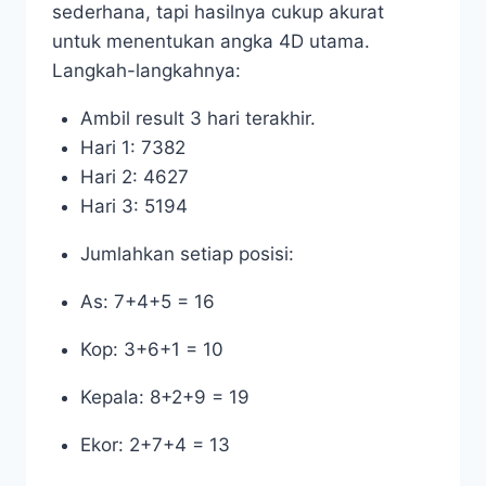
sederhana, tapi hasilnya cukup akurat
untuk menentukan angka 4D utama.
Langkah-langkahnya:
Ambil result 3 hari terakhir.
Hari 1: 7382
Hari 2: 4627
Hari 3: 5194
Jumlahkan setiap posisi:
As: 7+4+5 = 16
Kop: 3+6+1 = 10
Kepala: 8+2+9 = 19
Ekor: 2+7+4 = 13