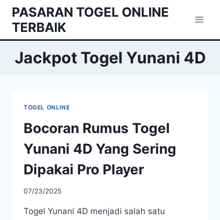
Skip
PASARAN TOGEL ONLINE
to
TERBAIK
content
Jackpot Togel Yunani 4D
TOGEL ONLINE
Bocoran Rumus Togel
Yunani 4D Yang Sering
Dipakai Pro Player
07/23/2025
Togel Yunani 4D menjadi salah satu