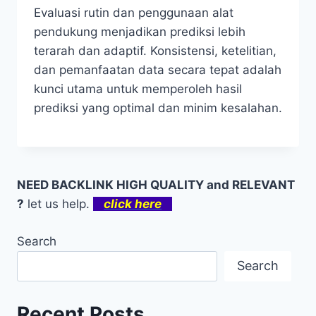
Evaluasi rutin dan penggunaan alat
pendukung menjadikan prediksi lebih
terarah dan adaptif. Konsistensi, ketelitian,
dan pemanfaatan data secara tepat adalah
kunci utama untuk memperoleh hasil
prediksi yang optimal dan minim kesalahan.
NEED BACKLINK HIGH QUALITY and RELEVANT
?
let us help.
click here
Search
Search
Recent Posts