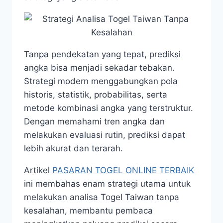
Tanpa pendekatan yang tepat, prediksi
angka bisa menjadi sekadar tebakan.
Strategi modern menggabungkan pola
historis, statistik, probabilitas, serta
metode kombinasi angka yang terstruktur.
Dengan memahami tren angka dan
melakukan evaluasi rutin, prediksi dapat
lebih akurat dan terarah.
Artikel
PASARAN TOGEL ONLINE TERBAIK
ini membahas enam strategi utama untuk
melakukan analisa Togel Taiwan tanpa
kesalahan, membantu pembaca