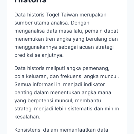
Data historis Togel Taiwan merupakan
sumber utama analisa. Dengan
menganalisa data masa lalu, pemain dapat
menemukan tren angka yang berulang dan
menggunakannya sebagai acuan strategi
prediksi selanjutnya.
Data historis meliputi angka pemenang,
pola keluaran, dan frekuensi angka muncul.
Semua informasi ini menjadi indikator
penting dalam menentukan angka mana
yang berpotensi muncul, membantu
strategi menjadi lebih sistematis dan minim
kesalahan.
Konsistensi dalam memanfaatkan data