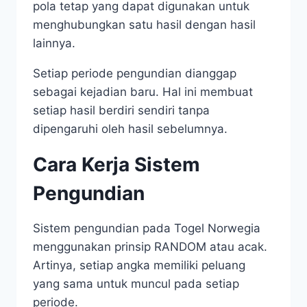
pola tetap yang dapat digunakan untuk
menghubungkan satu hasil dengan hasil
lainnya.
Setiap periode pengundian dianggap
sebagai kejadian baru. Hal ini membuat
setiap hasil berdiri sendiri tanpa
dipengaruhi oleh hasil sebelumnya.
Cara Kerja Sistem
Pengundian
Sistem pengundian pada Togel Norwegia
menggunakan prinsip RANDOM atau acak.
Artinya, setiap angka memiliki peluang
yang sama untuk muncul pada setiap
periode.