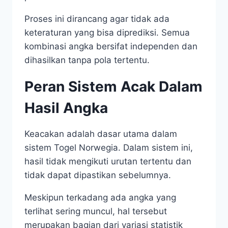
Proses ini dirancang agar tidak ada
keteraturan yang bisa diprediksi. Semua
kombinasi angka bersifat independen dan
dihasilkan tanpa pola tertentu.
Peran Sistem Acak Dalam
Hasil Angka
Keacakan adalah dasar utama dalam
sistem Togel Norwegia. Dalam sistem ini,
hasil tidak mengikuti urutan tertentu dan
tidak dapat dipastikan sebelumnya.
Meskipun terkadang ada angka yang
terlihat sering muncul, hal tersebut
merupakan bagian dari variasi statistik