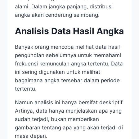
alami. Dalam jangka panjang, distribusi
angka akan cenderung seimbang.
Analisis Data Hasil Angka
Banyak orang mencoba melihat data hasil
pengundian sebelumnya untuk memahami
frekuensi kemunculan angka tertentu. Data
ini sering digunakan untuk melihat
bagaimana angka tersebar dalam periode
tertentu.
Namun analisis ini hanya bersifat deskriptif.
Artinya, data hanya menjelaskan apa yang
sudah terjadi, bukan memberikan
gambaran tentang apa yang akan terjadi di
masa depan.