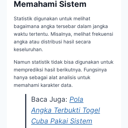
Memahami Sistem
Statistik digunakan untuk melihat
bagaimana angka tersebar dalam jangka
waktu tertentu. Misalnya, melihat frekuensi
angka atau distribusi hasil secara
keseluruhan.
Namun statistik tidak bisa digunakan untuk
memprediksi hasil berikutnya. Fungsinya
hanya sebagai alat analisis untuk
memahami karakter data.
Baca Juga:
Pola
Angka Terbukti Togel
Cuba Pakai Sistem