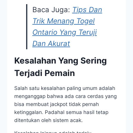
Baca Juga:
Tips Dan
Trik Menang Togel
Ontario Yang Teruji
Dan Akurat
Kesalahan Yang Sering
Terjadi Pemain
Salah satu kesalahan paling umum adalah
menganggap bahwa ada cara cerdas yang
bisa membuat jackpot tidak pernah
ketinggalan. Padahal semua hasil tetap
ditentukan oleh sistem acak.