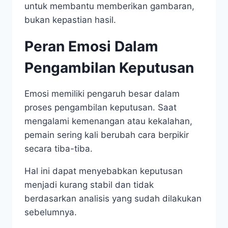
untuk membantu memberikan gambaran,
bukan kepastian hasil.
Peran Emosi Dalam
Pengambilan Keputusan
Emosi memiliki pengaruh besar dalam
proses pengambilan keputusan. Saat
mengalami kemenangan atau kekalahan,
pemain sering kali berubah cara berpikir
secara tiba-tiba.
Hal ini dapat menyebabkan keputusan
menjadi kurang stabil dan tidak
berdasarkan analisis yang sudah dilakukan
sebelumnya.