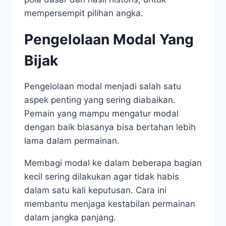
mempersempit pilihan angka.
Pengelolaan Modal Yang
Bijak
Pengelolaan modal menjadi salah satu
aspek penting yang sering diabaikan.
Pemain yang mampu mengatur modal
dengan baik biasanya bisa bertahan lebih
lama dalam permainan.
Membagi modal ke dalam beberapa bagian
kecil sering dilakukan agar tidak habis
dalam satu kali keputusan. Cara ini
membantu menjaga kestabilan permainan
dalam jangka panjang.