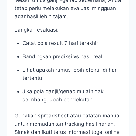
Meski rumus ganjil-genap sederhana, Anda
tetap perlu melakukan evaluasi mingguan
agar hasil lebih tajam.
Langkah evaluasi:
Catat pola result 7 hari terakhir
Bandingkan prediksi vs hasil real
Lihat apakah rumus lebih efektif di hari
tertentu
Jika pola ganjil/genap mulai tidak
seimbang, ubah pendekatan
Gunakan spreadsheet atau catatan manual
untuk memudahkan tracking hasil harian.
Simak dan ikuti terus informasi togel online