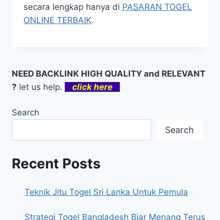
secara lengkap hanya di
PASARAN TOGEL
ONLINE TERBAIK
.
NEED BACKLINK HIGH QUALITY and RELEVANT
?
let us help.
click here
Search
Search
Recent Posts
Teknik Jitu Togel Sri Lanka Untuk Pemula
Strategi Togel Bangladesh Biar Menang Terus