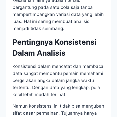
Kesalahan lainnya adalah terlalu
bergantung pada satu pola saja tanpa
mempertimbangkan variasi data yang lebih
luas. Hal ini sering membuat analisis
menjadi tidak seimbang.
Pentingnya Konsistensi
Dalam Analisis
Konsistensi dalam mencatat dan membaca
data sangat membantu pemain memahami
pergerakan angka dalam jangka waktu
tertentu. Dengan data yang lengkap, pola
kecil lebih mudah terlihat.
Namun konsistensi ini tidak bisa mengubah
sifat dasar permainan. Tujuannya hanya