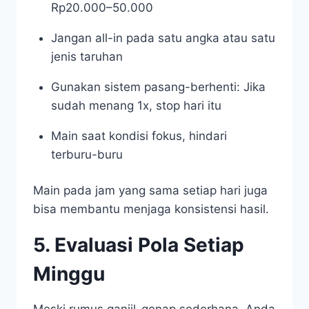
Rp20.000–50.000
Jangan all-in pada satu angka atau satu
jenis taruhan
Gunakan sistem pasang-berhenti: Jika
sudah menang 1x, stop hari itu
Main saat kondisi fokus, hindari
terburu-buru
Main pada jam yang sama setiap hari juga
bisa membantu menjaga konsistensi hasil.
5. Evaluasi Pola Setiap
Minggu