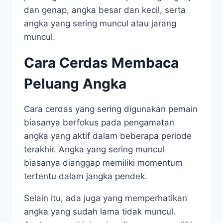
dan genap, angka besar dan kecil, serta
angka yang sering muncul atau jarang
muncul.
Cara Cerdas Membaca
Peluang Angka
Cara cerdas yang sering digunakan pemain
biasanya berfokus pada pengamatan
angka yang aktif dalam beberapa periode
terakhir. Angka yang sering muncul
biasanya dianggap memiliki momentum
tertentu dalam jangka pendek.
Selain itu, ada juga yang memperhatikan
angka yang sudah lama tidak muncul.