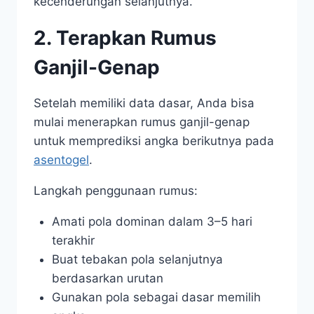
kecenderungan selanjutnya.
2. Terapkan Rumus
Ganjil-Genap
Setelah memiliki data dasar, Anda bisa
mulai menerapkan rumus ganjil-genap
untuk memprediksi angka berikutnya pada
asentogel
.
Langkah penggunaan rumus:
Amati pola dominan dalam 3–5 hari
terakhir
Buat tebakan pola selanjutnya
berdasarkan urutan
Gunakan pola sebagai dasar memilih