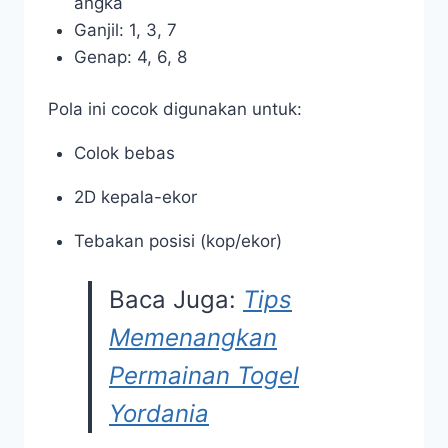
angka
Ganjil: 1, 3, 7
Genap: 4, 6, 8
Pola ini cocok digunakan untuk:
Colok bebas
2D kepala-ekor
Tebakan posisi (kop/ekor)
Baca Juga:
Tips
Memenangkan
Permainan Togel
Yordania