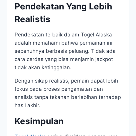
Pendekatan Yang Lebih
Realistis
Pendekatan terbaik dalam Togel Alaska
adalah memahami bahwa permainan ini
sepenuhnya berbasis peluang. Tidak ada
cara cerdas yang bisa menjamin jackpot
tidak akan ketinggalan.
Dengan sikap realistis, pemain dapat lebih
fokus pada proses pengamatan dan
analisis tanpa tekanan berlebihan terhadap
hasil akhir.
Kesimpulan