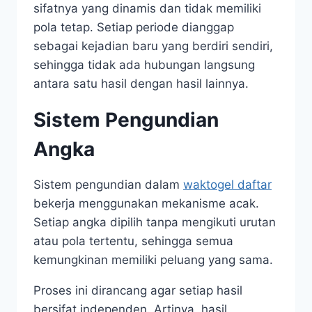
sifatnya yang dinamis dan tidak memiliki
pola tetap. Setiap periode dianggap
sebagai kejadian baru yang berdiri sendiri,
sehingga tidak ada hubungan langsung
antara satu hasil dengan hasil lainnya.
Sistem Pengundian
Angka
Sistem pengundian dalam
waktogel daftar
bekerja menggunakan mekanisme acak.
Setiap angka dipilih tanpa mengikuti urutan
atau pola tertentu, sehingga semua
kemungkinan memiliki peluang yang sama.
Proses ini dirancang agar setiap hasil
bersifat independen. Artinya, hasil