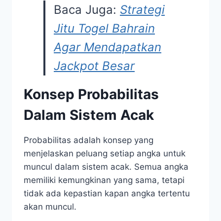
Baca Juga:
Strategi
Jitu Togel Bahrain
Agar Mendapatkan
Jackpot Besar
Konsep Probabilitas
Dalam Sistem Acak
Probabilitas adalah konsep yang
menjelaskan peluang setiap angka untuk
muncul dalam sistem acak. Semua angka
memiliki kemungkinan yang sama, tetapi
tidak ada kepastian kapan angka tertentu
akan muncul.