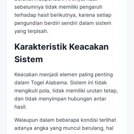
sebelumnya tidak memiliki pengaruh
terhadap hasil berikutnya, karena setiap
pengundian berdiri sendiri dalam sistem
yang terpisah.
Karakteristik Keacakan
Sistem
Keacakan menjadi elemen paling penting
dalam Togel Alabama. Sistem ini tidak
mengikuti pola, tidak memiliki urutan tetap,
dan tidak menyimpan hubungan antar
hasil.
Walaupun dalam beberapa kondisi terlihat
adanya angka yang muncul berulang, hal