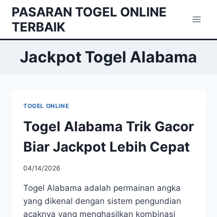
Skip
PASARAN TOGEL ONLINE
to
TERBAIK
content
Jackpot Togel Alabama
TOGEL ONLINE
Togel Alabama Trik Gacor
Biar Jackpot Lebih Cepat
04/14/2026
Togel Alabama adalah permainan angka
yang dikenal dengan sistem pengundian
acaknya yang menghasilkan kombinasi