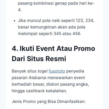
pasang kombinasi genap pada hari ke-
4.
Jika muncul pola naik seperti 123, 234,
besar kemungkinan akan ada pola
melompat seperti 345 atau 456.
4. Ikuti Event Atau Promo
Dari Situs Resmi
Banyak situs togel
fusototo
penyedia
pasaran Alabama menawarkan event
berhadiah besar, diskon pasang angka,
hingga cashback kekalahan.
Jenis Promo yang Bisa Dimanfaatkan: