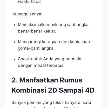
waktu habis.
Keunggulannya:
Memaksimalkan peluang saat angka
benar-benar keluar.
Mengurangi keraguan dan kebiasaan
gonta-ganti angka.
Cocok untuk Anda yang bermain
dengan modal terbatas.
2. Manfaatkan Rumus
Kombinasi 2D Sampai 4D
Banyak pemain yang fokus hanya di satu