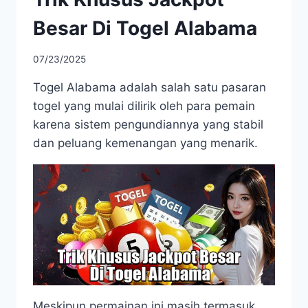
Besar Di Togel Alabama
07/23/2025
Togel Alabama adalah salah satu pasaran
togel yang mulai dilirik oleh para pemain
karena sistem pengundiannya yang stabil
dan peluang kemenangan yang menarik.
Meskipun permainan ini masih termasuk