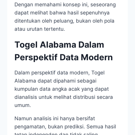
Dengan memahami konsep ini, seseorang
dapat melihat bahwa hasil sepenuhnya
ditentukan oleh peluang, bukan oleh pola
atau urutan tertentu.
Togel Alabama Dalam
Perspektif Data Modern
Dalam perspektif data modern, Togel
Alabama dapat dipahami sebagai
kumpulan data angka acak yang dapat
dianalisis untuk melihat distribusi secara
umum.
Namun analisis ini hanya bersifat
pengamatan, bukan prediksi. Semua hasil
tetap independen dan tidak saling