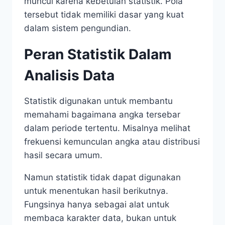
muncul karena kebetulan statistik. Pola
tersebut tidak memiliki dasar yang kuat
dalam sistem pengundian.
Peran Statistik Dalam
Analisis Data
Statistik digunakan untuk membantu
memahami bagaimana angka tersebar
dalam periode tertentu. Misalnya melihat
frekuensi kemunculan angka atau distribusi
hasil secara umum.
Namun statistik tidak dapat digunakan
untuk menentukan hasil berikutnya.
Fungsinya hanya sebagai alat untuk
membaca karakter data, bukan untuk