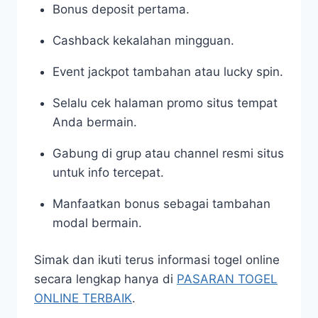
Bonus deposit pertama.
Cashback kekalahan mingguan.
Event jackpot tambahan atau lucky spin.
Selalu cek halaman promo situs tempat
Anda bermain.
Gabung di grup atau channel resmi situs
untuk info tercepat.
Manfaatkan bonus sebagai tambahan
modal bermain.
Simak dan ikuti terus informasi togel online
secara lengkap hanya di
PASARAN TOGEL
ONLINE TERBAIK
.