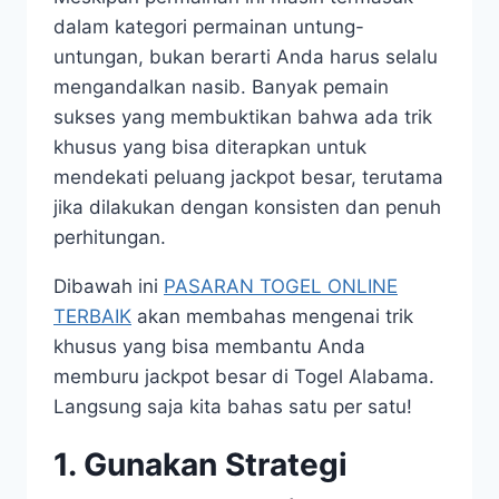
dalam kategori permainan untung-
untungan, bukan berarti Anda harus selalu
mengandalkan nasib. Banyak pemain
sukses yang membuktikan bahwa ada trik
khusus yang bisa diterapkan untuk
mendekati peluang jackpot besar, terutama
jika dilakukan dengan konsisten dan penuh
perhitungan.
Dibawah ini
PASARAN TOGEL ONLINE
TERBAIK
akan membahas mengenai trik
khusus yang bisa membantu Anda
memburu jackpot besar di Togel Alabama.
Langsung saja kita bahas satu per satu!
1. Gunakan Strategi