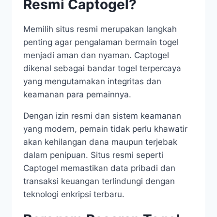
Resmi Captogel?
Memilih situs resmi merupakan langkah
penting agar pengalaman bermain togel
menjadi aman dan nyaman. Captogel
dikenal sebagai bandar togel terpercaya
yang mengutamakan integritas dan
keamanan para pemainnya.
Dengan izin resmi dan sistem keamanan
yang modern, pemain tidak perlu khawatir
akan kehilangan dana maupun terjebak
dalam penipuan. Situs resmi seperti
Captogel memastikan data pribadi dan
transaksi keuangan terlindungi dengan
teknologi enkripsi terbaru.