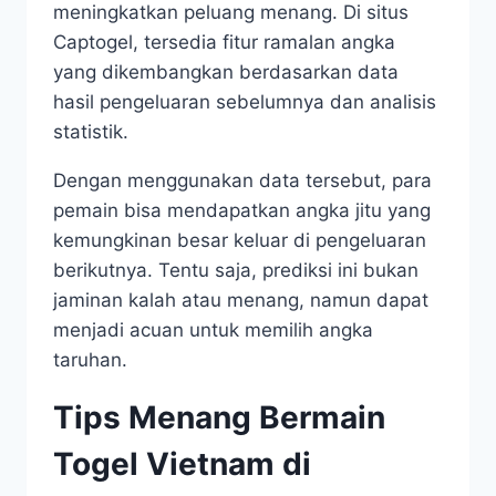
meningkatkan peluang menang. Di situs
Captogel, tersedia fitur ramalan angka
yang dikembangkan berdasarkan data
hasil pengeluaran sebelumnya dan analisis
statistik.
Dengan menggunakan data tersebut, para
pemain bisa mendapatkan angka jitu yang
kemungkinan besar keluar di pengeluaran
berikutnya. Tentu saja, prediksi ini bukan
jaminan kalah atau menang, namun dapat
menjadi acuan untuk memilih angka
taruhan.
Tips Menang Bermain
Togel Vietnam di