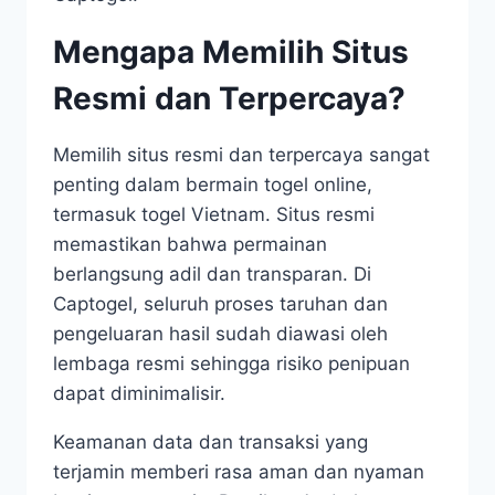
Mengapa Memilih Situs
Resmi dan Terpercaya?
Memilih situs resmi dan terpercaya sangat
penting dalam bermain togel online,
termasuk togel Vietnam. Situs resmi
memastikan bahwa permainan
berlangsung adil dan transparan. Di
Captogel, seluruh proses taruhan dan
pengeluaran hasil sudah diawasi oleh
lembaga resmi sehingga risiko penipuan
dapat diminimalisir.
Keamanan data dan transaksi yang
terjamin memberi rasa aman dan nyaman