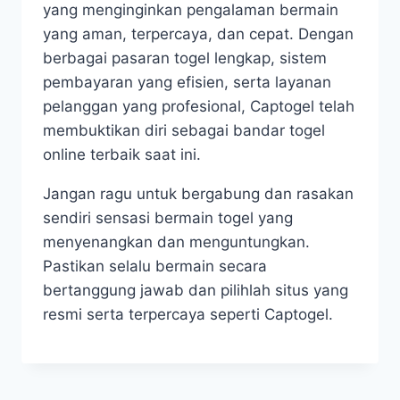
yang menginginkan pengalaman bermain
yang aman, terpercaya, dan cepat. Dengan
berbagai pasaran togel lengkap, sistem
pembayaran yang efisien, serta layanan
pelanggan yang profesional, Captogel telah
membuktikan diri sebagai bandar togel
online terbaik saat ini.
Jangan ragu untuk bergabung dan rasakan
sendiri sensasi bermain togel yang
menyenangkan dan menguntungkan.
Pastikan selalu bermain secara
bertanggung jawab dan pilihlah situs yang
resmi serta terpercaya seperti Captogel.