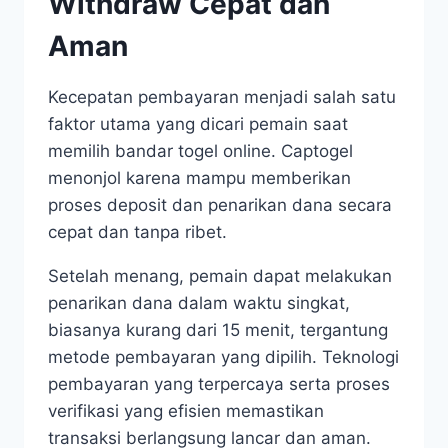
Withdraw Cepat dan
Aman
Kecepatan pembayaran menjadi salah satu
faktor utama yang dicari pemain saat
memilih bandar togel online. Captogel
menonjol karena mampu memberikan
proses deposit dan penarikan dana secara
cepat dan tanpa ribet.
Setelah menang, pemain dapat melakukan
penarikan dana dalam waktu singkat,
biasanya kurang dari 15 menit, tergantung
metode pembayaran yang dipilih. Teknologi
pembayaran yang terpercaya serta proses
verifikasi yang efisien memastikan
transaksi berlangsung lancar dan aman.