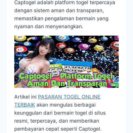
Captogel adalah platform togel terpercaya
dengan sistem aman dan transparan,
memastikan pengalaman bermain yang
nyaman dan menyenangkan.
Artikel ini
PASARAN TOGEL ONLINE
TERBAIK
akan mengulas berbagai
keunggulan dari bermain togel di situs
resmi, terpercaya, dan memberikan
pembayaran cepat seperti Captogel.