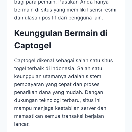
bagi para pemain. Pastikan Anda hanya
bermain di situs yang memiliki lisensi resmi
dan ulasan positif dari pengguna lain.
Keunggulan Bermain di
Captogel
Captogel dikenal sebagai salah satu situs
togel terbaik di Indonesia. Salah satu
keunggulan utamanya adalah sistem
pembayaran yang cepat dan proses
penarikan dana yang mudah. Dengan
dukungan teknologi terbaru, situs ini
mampu menjaga kestabilan server dan
memastikan semua transaksi berjalan
lancar.