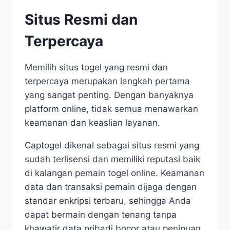
Situs Resmi dan
Terpercaya
Memilih situs togel yang resmi dan
terpercaya merupakan langkah pertama
yang sangat penting. Dengan banyaknya
platform online, tidak semua menawarkan
keamanan dan keaslian layanan.
Captogel dikenal sebagai situs resmi yang
sudah terlisensi dan memiliki reputasi baik
di kalangan pemain togel online. Keamanan
data dan transaksi pemain dijaga dengan
standar enkripsi terbaru, sehingga Anda
dapat bermain dengan tenang tanpa
khawatir data pribadi bocor atau penipuan.