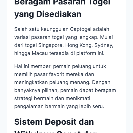
Beragam Pasaran Togel
yang Disediakan
Salah satu keunggulan Captogel adalah
variasi pasaran togel yang lengkap. Mulai
dari togel Singapore, Hong Kong, Sydney,
hingga Macau tersedia di platform ini.
Hal ini memberi pemain peluang untuk
memilih pasar favorit mereka dan
meningkatkan peluang menang. Dengan
banyaknya pilihan, pemain dapat beragam
strategi bermain dan menikmati
pengalaman bermain yang lebih seru.
Sistem Deposit dan