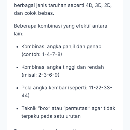
berbagai jenis taruhan seperti 4D, 3D, 2D,
dan colok bebas.
Beberapa kombinasi yang efektif antara
lain:
Kombinasi angka ganjil dan genap
(contoh: 1-4-7-8)
Kombinasi angka tinggi dan rendah
(misal: 2-3-6-9)
Pola angka kembar (seperti: 11-22-33-
44)
Teknik “box” atau “permutasi” agar tidak
terpaku pada satu urutan