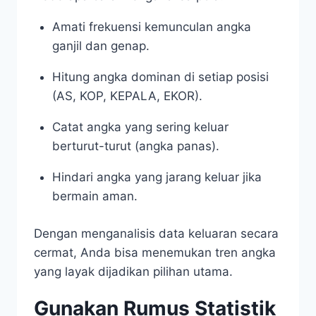
Amati frekuensi kemunculan angka
ganjil dan genap.
Hitung angka dominan di setiap posisi
(AS, KOP, KEPALA, EKOR).
Catat angka yang sering keluar
berturut-turut (angka panas).
Hindari angka yang jarang keluar jika
bermain aman.
Dengan menganalisis data keluaran secara
cermat, Anda bisa menemukan tren angka
yang layak dijadikan pilihan utama.
Gunakan Rumus Statistik