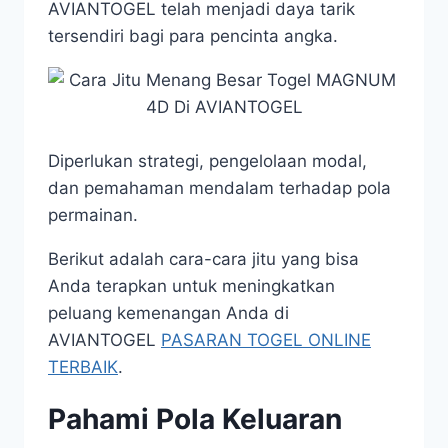
AVIANTOGEL telah menjadi daya tarik
tersendiri bagi para pencinta angka.
Diperlukan strategi, pengelolaan modal,
dan pemahaman mendalam terhadap pola
permainan.
Berikut adalah cara-cara jitu yang bisa
Anda terapkan untuk meningkatkan
peluang kemenangan Anda di
AVIANTOGEL
PASARAN TOGEL ONLINE
TERBAIK
.
Pahami Pola Keluaran