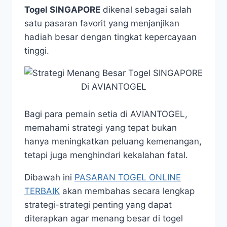
Togel SINGAPORE
dikenal sebagai salah
satu pasaran favorit yang menjanjikan
hadiah besar dengan tingkat kepercayaan
tinggi.
Bagi para pemain setia di AVIANTOGEL,
memahami strategi yang tepat bukan
hanya meningkatkan peluang kemenangan,
tetapi juga menghindari kekalahan fatal.
Dibawah ini
PASARAN TOGEL ONLINE
TERBAIK
akan membahas secara lengkap
strategi-strategi penting yang dapat
diterapkan agar menang besar di togel