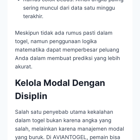
sering muncul dari data satu minggu
terakhir.
Meskipun tidak ada rumus pasti dalam
togel, namun penggunaan logika
matematika dapat memperbesar peluang
Anda dalam membuat prediksi yang lebih
akurat.
Kelola Modal Dengan
Disiplin
Salah satu penyebab utama kekalahan
dalam togel bukan karena angka yang
salah, melainkan karena manajemen modal
yang buruk. Di AVIANTOGEL, pemain bisa