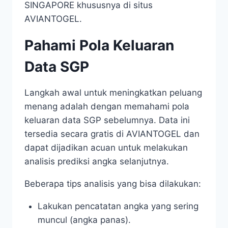
SINGAPORE khususnya di situs
AVIANTOGEL.
Pahami Pola Keluaran
Data SGP
Langkah awal untuk meningkatkan peluang
menang adalah dengan memahami pola
keluaran data SGP sebelumnya. Data ini
tersedia secara gratis di AVIANTOGEL dan
dapat dijadikan acuan untuk melakukan
analisis prediksi angka selanjutnya.
Beberapa tips analisis yang bisa dilakukan:
Lakukan pencatatan angka yang sering
muncul (angka panas).