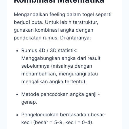
Mengandalkan feeling dalam togel seperti
berjudi buta. Untuk lebih terstruktur,
gunakan kombinasi angka dengan
pendekatan rumus. Di antaranya:
Rumus 4D / 3D statistik:
Menggabungkan angka dari result
sebelumnya (misalnya dengan
menambahkan, mengurangi atau
mengalikan angka tertentu).
Metode pencocokan angka ganjil-
genap.
Pengelompokan berdasarkan besar-
kecil (besar = 5-9, kecil = 0-4).