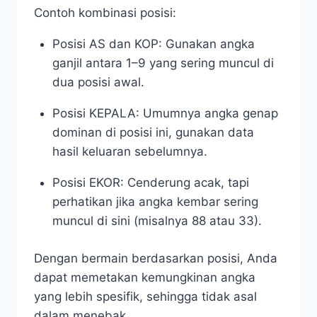
Contoh kombinasi posisi:
Posisi AS dan KOP: Gunakan angka
ganjil antara 1–9 yang sering muncul di
dua posisi awal.
Posisi KEPALA: Umumnya angka genap
dominan di posisi ini, gunakan data
hasil keluaran sebelumnya.
Posisi EKOR: Cenderung acak, tapi
perhatikan jika angka kembar sering
muncul di sini (misalnya 88 atau 33).
Dengan bermain berdasarkan posisi, Anda
dapat memetakan kemungkinan angka
yang lebih spesifik, sehingga tidak asal
dalam menebak.