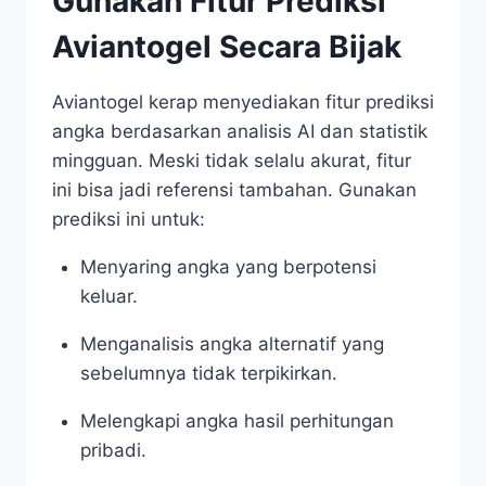
Gunakan Fitur Prediksi
Aviantogel Secara Bijak
Aviantogel kerap menyediakan fitur prediksi
angka berdasarkan analisis AI dan statistik
mingguan. Meski tidak selalu akurat, fitur
ini bisa jadi referensi tambahan. Gunakan
prediksi ini untuk:
Menyaring angka yang berpotensi
keluar.
Menganalisis angka alternatif yang
sebelumnya tidak terpikirkan.
Melengkapi angka hasil perhitungan
pribadi.