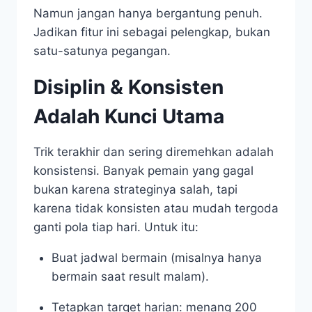
Namun jangan hanya bergantung penuh.
Jadikan fitur ini sebagai pelengkap, bukan
satu-satunya pegangan.
Disiplin & Konsisten
Adalah Kunci Utama
Trik terakhir dan sering diremehkan adalah
konsistensi. Banyak pemain yang gagal
bukan karena strateginya salah, tapi
karena tidak konsisten atau mudah tergoda
ganti pola tiap hari. Untuk itu:
Buat jadwal bermain (misalnya hanya
bermain saat result malam).
Tetapkan target harian: menang 200