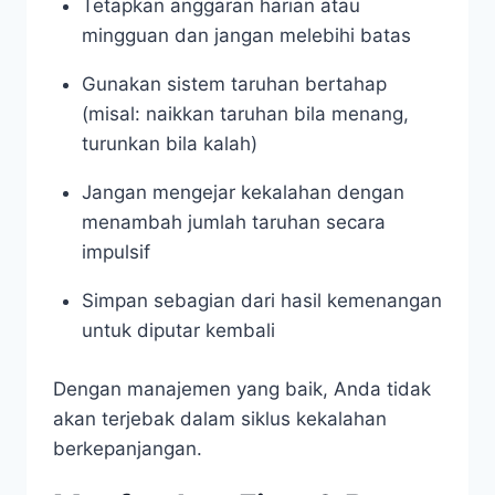
Tetapkan anggaran harian atau
mingguan dan jangan melebihi batas
Gunakan sistem taruhan bertahap
(misal: naikkan taruhan bila menang,
turunkan bila kalah)
Jangan mengejar kekalahan dengan
menambah jumlah taruhan secara
impulsif
Simpan sebagian dari hasil kemenangan
untuk diputar kembali
Dengan manajemen yang baik, Anda tidak
akan terjebak dalam siklus kekalahan
berkepanjangan.