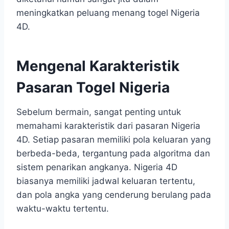
meningkatkan peluang menang togel Nigeria
4D.
Mengenal Karakteristik
Pasaran Togel Nigeria
Sebelum bermain, sangat penting untuk
memahami karakteristik dari pasaran Nigeria
4D. Setiap pasaran memiliki pola keluaran yang
berbeda-beda, tergantung pada algoritma dan
sistem penarikan angkanya. Nigeria 4D
biasanya memiliki jadwal keluaran tertentu,
dan pola angka yang cenderung berulang pada
waktu-waktu tertentu.