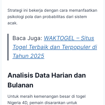
Strategi ini bekerja dengan cara memanfaatkan
psikologi pola dan probabilitas dari sistem
acak.
Baca Juga:
WAKTOGEL – Situs
Togel Terbaik dan Terpopuler di
Tahun 2025
Analisis Data Harian dan
Bulanan
Untuk meraih kemenangan besar di togel
Nigeria 4D, pemain disarankan untuk