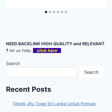
NEED BACKLINK HIGH QUALITY and RELEVANT
?
let us help.
click here
Search
Search
Recent Posts
Teknik Jitu Togel Sri Lanka Untuk Pemula