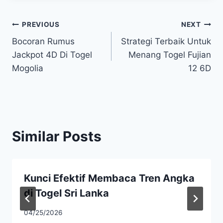
Post
PREVIOUS
NEXT
Bocoran Rumus
Strategi Terbaik Untuk
navigation
Jackpot 4D Di Togel
Menang Togel Fujian
Mogolia
12 6D
Similar Posts
Kunci Efektif Membaca Tren Angka
di Togel Sri Lanka
04/25/2026