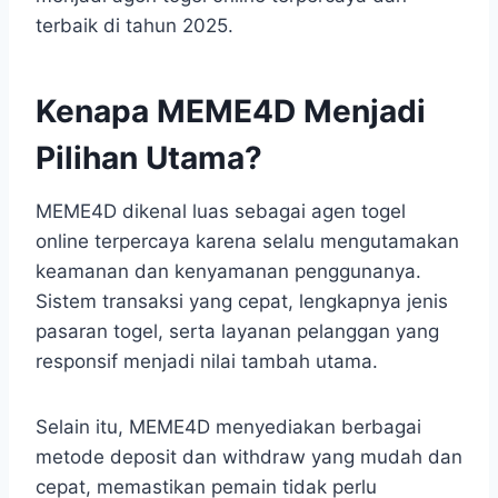
terbaik di tahun 2025.
Kenapa MEME4D Menjadi
Pilihan Utama?
MEME4D dikenal luas sebagai agen togel
online terpercaya karena selalu mengutamakan
keamanan dan kenyamanan penggunanya.
Sistem transaksi yang cepat, lengkapnya jenis
pasaran togel, serta layanan pelanggan yang
responsif menjadi nilai tambah utama.
Selain itu, MEME4D menyediakan berbagai
metode deposit dan withdraw yang mudah dan
cepat, memastikan pemain tidak perlu