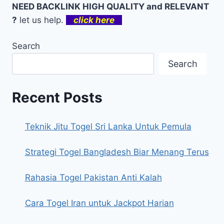
NEED BACKLINK HIGH QUALITY and RELEVANT
?
let us help.
click here
Search
Search
Recent Posts
Teknik Jitu Togel Sri Lanka Untuk Pemula
Strategi Togel Bangladesh Biar Menang Terus
Rahasia Togel Pakistan Anti Kalah
Cara Togel Iran untuk Jackpot Harian