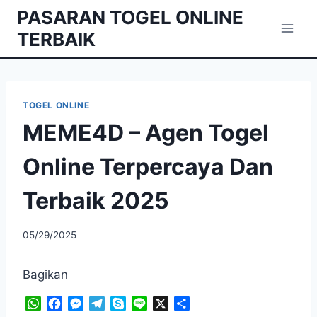
Skip
PASARAN TOGEL ONLINE
to
TERBAIK
content
TOGEL ONLINE
MEME4D – Agen Togel
Online Terpercaya Dan
Terbaik 2025
05/29/2025
Bagikan
W
F
M
T
S
L
X
S